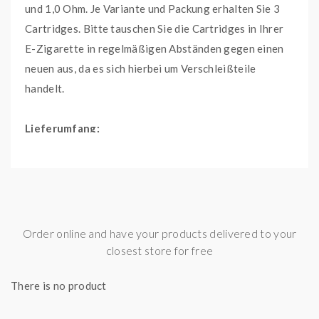
und 1,0 Ohm. Je Variante und Packung erhalten Sie 3
Cartridges. Bitte tauschen Sie die Cartridges in Ihrer
E-Zigarette in regelmäßigen Abständen gegen einen
neuen aus, da es sich hierbei um Verschleißteile
handelt.
Lieferumfang:
3x Manners R Cartridge
Manners R Cartridge
Order online and have your products delivered to your
Tankvolumen: 3 ml
closest store for free
Side Filling-System
Airflow-Control
There is no product
Ausgangsleistung 0,6 Ohm: 18 - 22 Watt
Ausgangsleistung 0,8 Ohm: 14 - 16 Watt