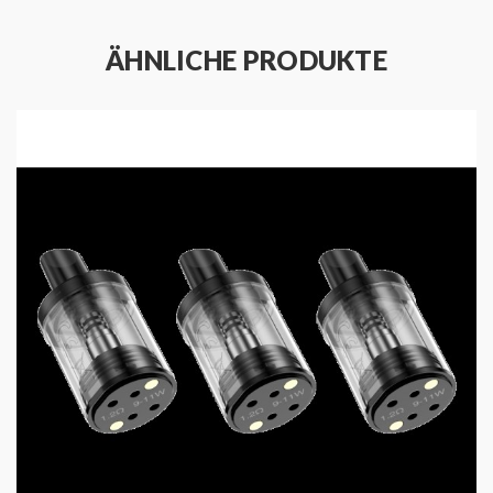
Ausgangsleistung 1,0 Ohm: 10 - 13 Watt
ÄHNLICHE PRODUKTE
INFORMATIONEN NACH
PRODUKTSICHERHEITSVERORDNU
(GPSR)
Importeur:
Firma: InnoCigs GmbH & Co. KG
Adresse: Barnerstr. 14b 22765 Hamburg
E-Mail: service@innocigs.com
Hersteller:
Firma: Vapefly Technology Co., Ltd.
Adresse: 2/F, Xinlong Tech Park, No.2 Dawangshan