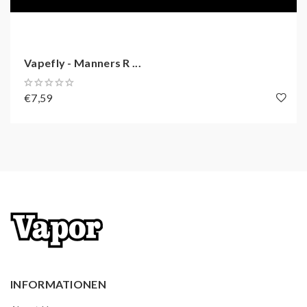
1st Industry Road, Shajing Town, Bao'an District,
Shenzhen, Guangdong , China
E-Mail: info@vapefly.com
Vapefly - Manners R ...
Gebrauchtsinformationen (BPZ):
€7,59
Produkthinweise-PDF öffnen
INFORMATIONEN