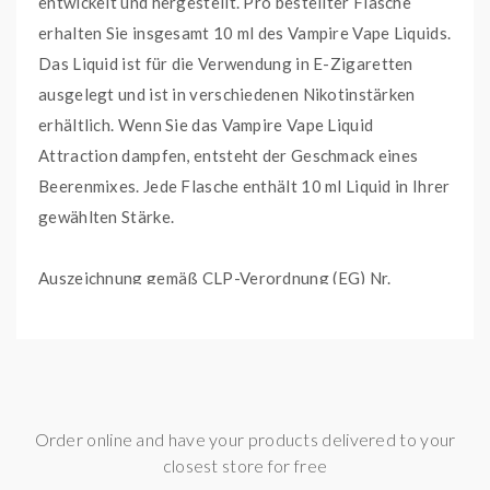
entwickelt und hergestellt. Pro bestellter Flasche
erhalten Sie insgesamt 10 ml des Vampire Vape Liquids.
Das Liquid ist für die Verwendung in E-Zigaretten
ausgelegt und ist in verschiedenen Nikotinstärken
erhältlich. Wenn Sie das Vampire Vape Liquid
Attraction dampfen, entsteht der Geschmack eines
Beerenmixes. Jede Flasche enthält 10 ml Liquid in Ihrer
gewählten Stärke.
Auszeichnung gemäß CLP-Verordnung (EG) Nr.
1272/2008
Stärke/Option
Piktogramme
P-Sätze
P101 Ist ärztlicher Rat erfor
Order online and have your products delivered to your
Verpackung oder
closest store for free