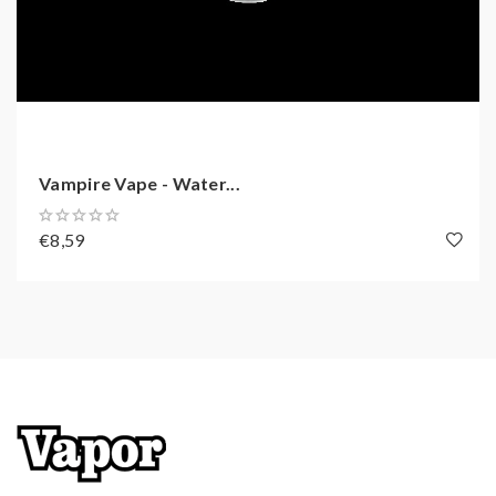
P330 Mund ausspülen.
P501 Inhalt/Behälter entsp
den örtlichen Vorschriften 
Entsorgung zuführen.
Vampire Vape - Water...
P101 Ist ärztlicher Rat erfor
Verpackung oder
€8,59
Kennzeichnungsetikett bere
P102 Darf nicht in die Hände
Kindern gelangen.
P264 Nach Gebrauch … gründ
waschen.