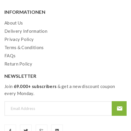
P270 Bei Gebrauch nicht ess
trinken oder rauchen.
INFORMATIONEN
3 mg/ml
GHS07
About Us
P301+P312 BEI VERSCHLUCK
Delivery Information
Unwohlsein
Privacy Policy
GIFTINFORMATIONSZENTR
Terms & Conditions
… anrufen.
FAQs
Return Policy
P330 Mund ausspülen.
NEWSLETTER
P501 Inhalt/Behälter entsp
Join
69.000+ subscribers
& get a new discount coupon
den örtlichen Vorschriften 
every Monday.
Entsorgung zuführen.
P101 Ist ärztlicher Rat erfor
Verpackung oder