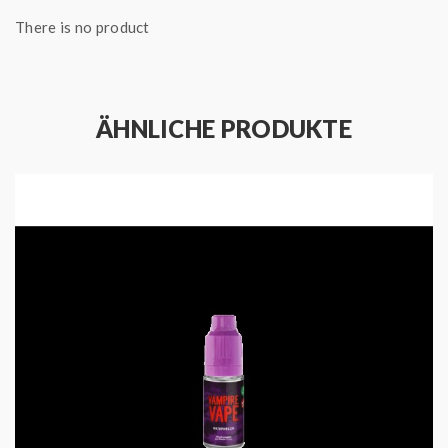
Kennzeichnungsetikett bere
There is no product
P102 Darf nicht in die Hände
Kindern gelangen.
ÄHNLICHE PRODUKTE
P264 Nach Gebrauch … gründ
waschen.
P270 Bei Gebrauch nicht ess
trinken oder rauchen.
12 mg/ml
GHS07
P301+P312 BEI VERSCHLUCK
Unwohlsein
GIFTINFORMATIONSZENTR
… anrufen.