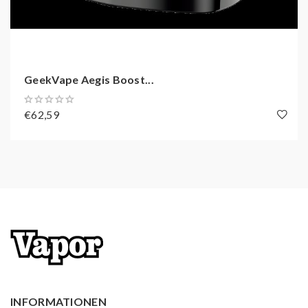
INFORMATIONEN NACH
PRODUKTSICHERHEITSVEROR
(GPSR)
GeekVape Aegis Boost...
Importeur:
€62,59
Firma: InnoCigs GmbH & Co. KG
Adresse: Barnerstr. 14b 22765 Hamburg
E-Mail: service@innocigs.com
Hersteller:
Firma: Shenzhen Geekvape Technology Co., Ltd.
Adresse: 605, Building l, Qianhai Kexing Science
Park, LaborCommunity,Xixiang Street, Bao'an
District, Shenzhen, China.
E-Mail: support@geekvape.com
INFORMATIONEN