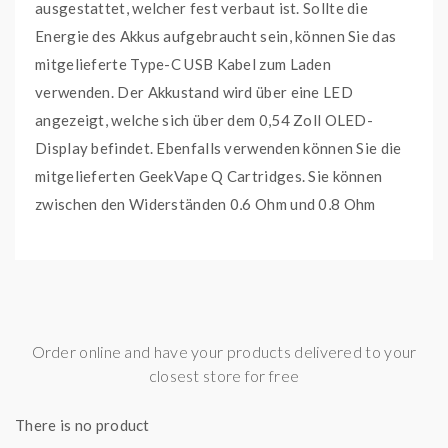
ausgestattet, welcher fest verbaut ist. Sollte die
Energie des Akkus aufgebraucht sein, können Sie das
mitgelieferte Type-C USB Kabel zum Laden
verwenden. Der Akkustand wird über eine LED
angezeigt, welche sich über dem 0,54 Zoll OLED-
Display befindet. Ebenfalls verwenden können Sie die
mitgelieferten GeekVape Q Cartridges. Sie können
zwischen den Widerständen 0,6 Ohm und 0,8 Ohm
wählen, wovon beide jeweils einmal mitgeliefert
werden. Unabhängig vom Widerstandes können beide
Cartridges mit bis zu 3 ml Liquid befüllt werden.
Lieferumfang:
Order online and have your products delivered to your
1x Aegis HQ Akku
closest store for free
1x Q Cartridge 3ml mit integrierter 0,6 Ohm Coil
There is no product
1x Q Cartridge 3ml mit integrierter 0,8 Ohm Coil