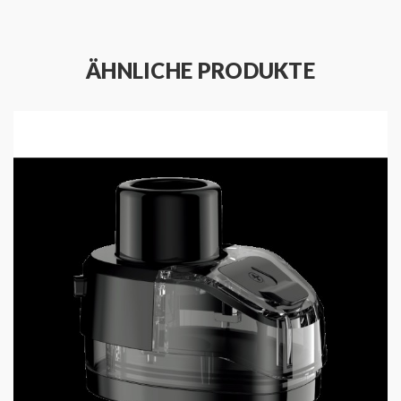
1x Lanyard
1x Type C-USB-Kabel
1x Bedienungsanleitung
ÄHNLICHE PRODUKTE
Wichtige Merkmale:
Kapazität: 1.300 mAh
Ausgangsleistung: max. 30 Watt
Ladestrom: DC 5V/2A
0,54" OLED-Display
optionale Zugautomatik
Tankvolumen: 3,0 ml
Side-Filling-System
Airflow Control
USB-