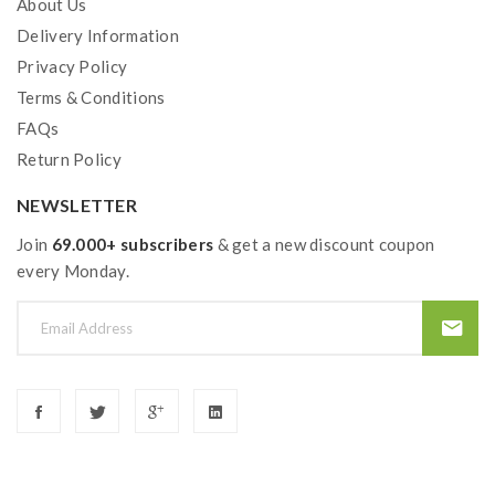
About Us
E-Mail: service@aspirecig.com
Delivery Information
Privacy Policy
Gebrauchtsinformationen (BPZ):
Terms & Conditions
Produkthinweise-PDF öffnen
FAQs
Return Policy
NEWSLETTER
Join
69.000+ subscribers
& get a new discount coupon
every Monday.