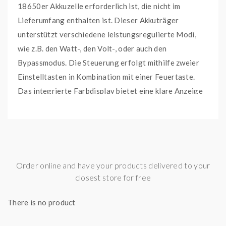
18650er Akkuzelle erforderlich ist, die nicht im
Lieferumfang enthalten ist. Dieser Akkuträger
unterstützt verschiedene leistungsregulierte Modi,
wie z.B. den Watt-, den Volt-, oder auch den
Bypassmodus. Die Steuerung erfolgt mithilfe zweier
Einstelltasten in Kombination mit einer Feuertaste.
Das integrierte Farbdisplay bietet eine klare Anzeige
für die vorgenommenen Einstellungen. Dank des
standardisierten 510er Anschlusses ist der Huracan
EX Akkuträger kompatibel mit vielen verschiedenen
Clearomizern.
Order online and have your products delivered to your
Lieferumfang:
closest store for free
1x Huracan EX Akkuträger
There is no product
1x Type C-USB-Kabel
1x Bedienungsanleitung