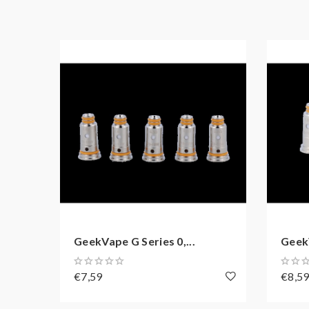
INFORMATIONEN NACH PRO
Importeur:
Firma: InnoCigs GmbH & Co. KG
Adresse: Barnerstr. 14b 22765 Hamburg
E-Mail: service@innocigs.com
Hersteller:
Firma: Shenzhen Geekvape Technology Co., Ltd.
Adresse: 605, Building l, Qianhai Kexing Science 
GeekVape G Series 0,...
GeekV
E-Mail: support@geekvape.com
€7,59
€8,5
Gebrauchtsinformationen (BPZ):
Produkthinweise-PDF öffnen