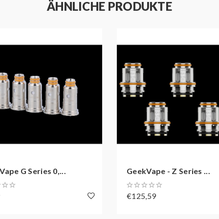
ÄHNLICHE PRODUKTE
DUKTSICHERHEITSVERORDNUNG (GPS
Park, LaborCommunity,Xixiang Street, Bao'an District, Shenzhen, 
ape G Series 0,...
GeekVape - Z Series ...
9
€125,59