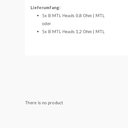
Lieferumfang:
5x B MTL Heads 0,8 Ohm | MTL
oder
5x B MTL Heads 1,2 Ohm | MTL
Wichtige Merkmale 0,8 Ohm
Widerstand: 0,8 Ohm
Leistungsbereich: 12 - 16 Watt
MTL
Wichtige Merkmale 1,2 Ohm
Widerstand: 1,2 Ohm
There is no product
Leistungsbereich: 8 - 12 Watt
MTL