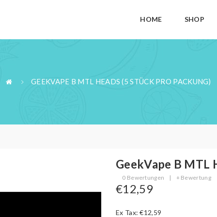
HOME
SHOP
GEEKVAPE B MTL HEADS (5 STÜCK PRO PACKUNG)
GeekVape B MTL H
0 Bewertungen
|
+ Bewertung
€12,59
Ex Tax: €12,59