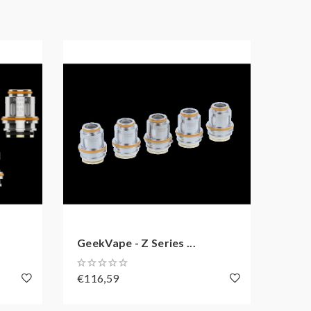
R)
China.
GeekVape - Z Series ...
Geek
€116,59
€11,