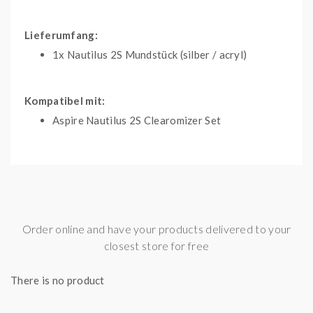
Lieferumfang:
1x Nautilus 2S Mundstück (silber / acryl)
Kompatibel mit:
Aspire Nautilus 2S Clearomizer Set
INFORMATIONEN NACH
PRODUKTSICHERHEITSVERORDNU
(GPSR)
Order online and have your products delivered to your
closest store for free
Importeur:
There is no product
Firma: InnoCigs GmbH & Co. KG