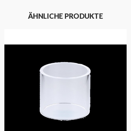
Adresse: Barnerstr. 14b 22765 Hamburg
E-Mail: service@innocigs.com
ÄHNLICHE PRODUKTE
Hersteller:
Firma: Shenzhen Eigate Technology Co., Ltd.
Adresse: Floor1-4, Building 3, No.14 Jian'an Road,
Shajing Sub-district, Bao'an District,
Shenzhen,Guangdong Province, China
E-Mail: service@aspirecig.com
Gebrauchtsinformationen (BPZ):
Produkthinweise-PDF öffnen